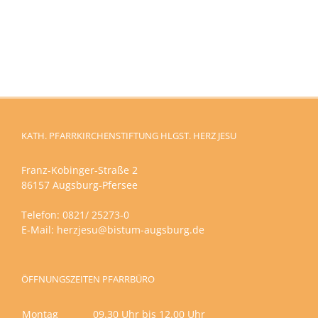
entfällt
dabei?
Gottesdienst
Sommerferien
im
Pfarrgarten
KATH. PFARRKIRCHENSTIFTUNG HLGST. HERZ JESU
Franz-Kobinger-Straße 2
86157 Augsburg-Pfersee
Telefon: 0821/ 25273-0
E-Mail:
herzjesu@bistum-augsburg.de
ÖFFNUNGSZEITEN PFARRBÜRO
Montag
09.30 Uhr bis 12.00 Uhr