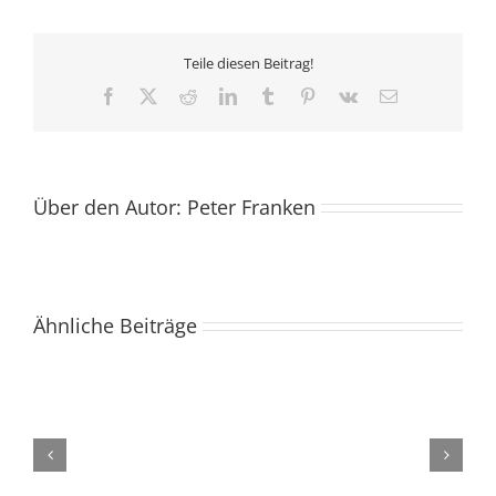
Teile diesen Beitrag!
Facebook
X
Reddit
LinkedIn
Tumblr
Pinterest
Vk
E-
Mail
Über den Autor:
Peter Franken
Ähnliche Beiträge
Füllt
die
Pfarrbüro
Ökumenischer
Sind
Krüge!
in
Mitmach-
Weggottesdienst
Sie
–
den
Gottesdienste