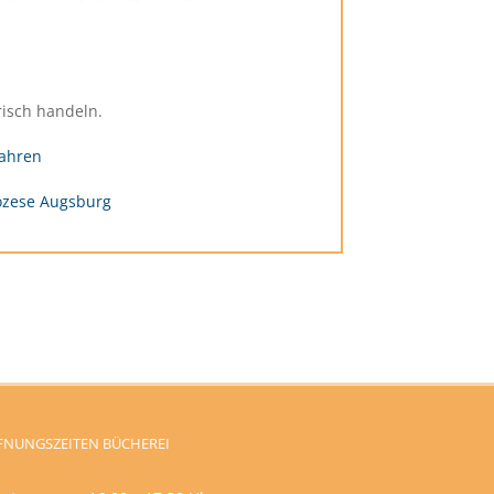
risch handeln.
ahren
özese Augsburg
FNUNGSZEITEN BÜCHEREI