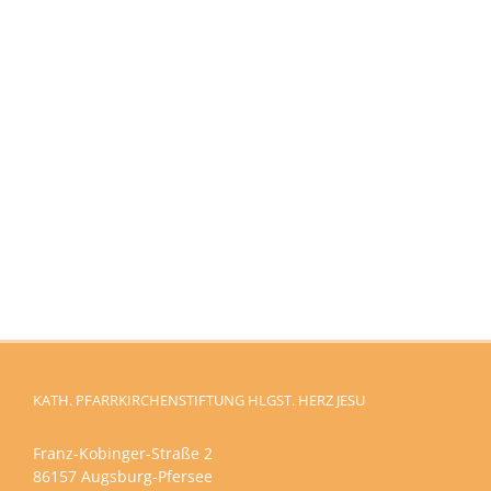
KATH. PFARRKIRCHENSTIFTUNG HLGST. HERZ JESU
Franz-Kobinger-Straße 2
86157 Augsburg-Pfersee