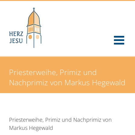
Zum
Inhalt
springen
Priesterweihe, Primiz und
Nachprimiz von Markus Hegewald
Priesterweihe, Primiz und Nachprimiz von
Markus Hegewald