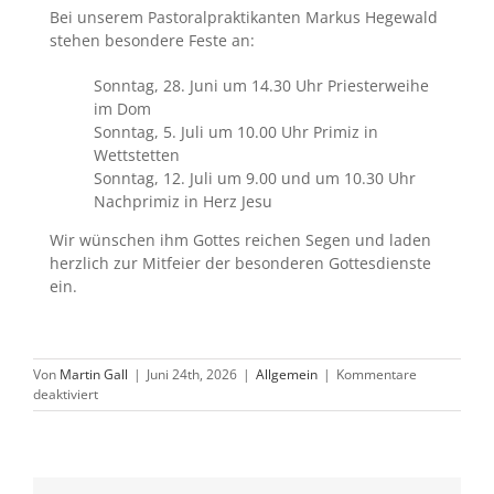
Bei unserem Pastoralpraktikanten Markus Hegewald
stehen besondere Feste an:
Sonntag, 28. Juni um 14.30 Uhr Priesterweihe
im Dom
Sonntag, 5. Juli um 10.00 Uhr Primiz in
Wettstetten
Sonntag, 12. Juli um 9.00 und um 10.30 Uhr
Nachprimiz in Herz Jesu
Wir wünschen ihm Gottes reichen Segen und laden
herzlich zur Mitfeier der besonderen Gottesdienste
ein.
Von
Martin Gall
|
Juni 24th, 2026
|
Allgemein
|
Kommentare
für
deaktiviert
Priesterweihe,
Primiz
und
Nachprimiz
von