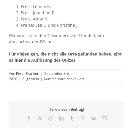
Preis: Leonie K.
Preis: Jonathan R.
Preis: Anna R.
Preise: Lea L. und Christine J.
Wir wünschen den Gewinnern viel Freude beim
Aussuchen der Bücher.
Für diejenigen, die nicht alle Orte gefunden haben, gibt
es
hier
die Auflösung des Quizes.
Von
Peter Franken
|
September 3rd,
für
2020
|
Allgemein
|
Kommentare deaktiviert
Pfersee-
Quiz
–
Auflösung
und
Teile diesen Beitrag!
Gewinner
Facebook
X
Reddit
LinkedIn
Tumblr
Pinterest
Vk
E-
Mail