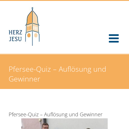
Zum
Inhalt
springen
Pfersee-Quiz – Auflösung und
Gewinner
Pfersee-Quiz – Auflösung und Gewinner