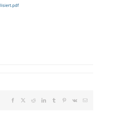
isiert.pdf
Facebook
X
Reddit
LinkedIn
Tumblr
Pinterest
Vk
E-
Mail