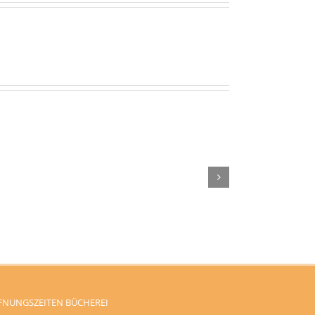
Füllt
die
Sind
Krüge!
Sie
–
dabei?
Gottesdienst
im
Pfarrgarten
FNUNGSZEITEN BÜCHEREI