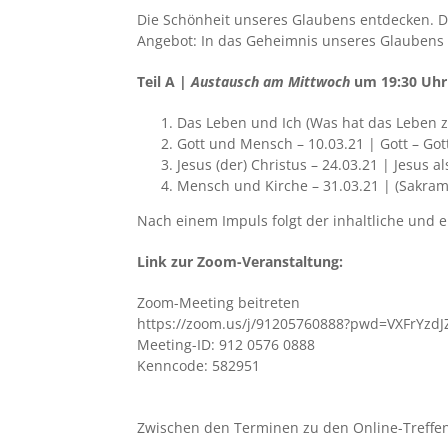
Die Schönheit unseres Glaubens entdecken. Da
Angebot: In das Geheimnis unseres Glaubens ta
Teil A |
Austausch am Mittwoch
um 19:30 Uhr
Das Leben und Ich (Was hat das Leben z
Gott und Mensch – 10.03.21 | Gott – Got
Jesus (der) Christus – 24.03.21 | Jesus a
Mensch und Kirche – 31.03.21 | (Sakrame
Nach einem Impuls folgt der inhaltliche un
Link zur Zoom-Veranstaltung:
Zoom-Meeting beitreten
https://zoom.us/j/91205760888?pwd=VXFrYz
Meeting-ID: 912 0576 0888
Kenncode: 582951
Zwischen den Terminen zu den Online-Treffen 