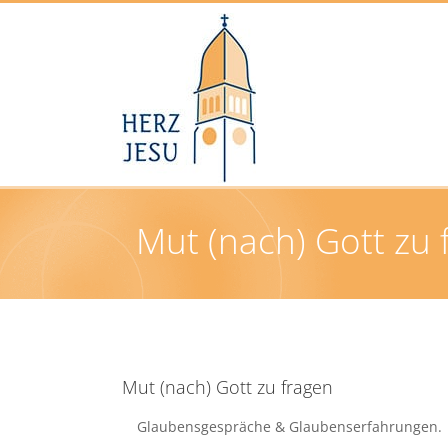
Zum
Inhalt
springen
Mut (nach) Gott zu 
Mut (nach) Gott zu fragen
Glaubensgespräche & Glaubenserfahrungen.