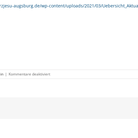
erzjesu-augsburg.de/wp-content/uploads/2021/03/Uebersicht_Aktual
für
in
|
Kommentare deaktiviert
Mut
(nach)
Gott
zu
fragen