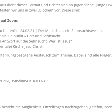
zu dient dieses Format und richtet sich an Jugendliche, junge Erw
sten wir uns in zwei „Blöcken“ vor. Diese sind:
 auf Zoom:
u bieten?) – 24.02.21 | Der Mensch als ein Sehnsuchtswesen.
t als Zielpunkt – Gott und Sehnsucht.
ls Antwort auf die Sehnsucht. Wer ist Jesus?
ntale) Kirche Jesu Christi.
d erfahrungsbezogene Austausch zum Thema. Dabei sind alle Frag
dJZDd6QU5makI0SFRTRXFOZz09
besteht die Möglichkeit, Einzelfragen nachzugehen (Telefon, Zoom