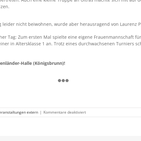
izen.
 leider nicht beiwohnen, wurde aber herausragend von Laurenz Pi
cher Tag: Zum ersten Mal spielte eine eigene Frauenmannschaft für
einer in Altersklasse 1 an. Trotz eines durchwachsenen Turniers s
penländer-Halle (Königsbrunn)!
für
eranstaltungen extern
|
Kommentare deaktiviert
Historisches
Ministrantenturnier
für
unsere
Pfarrjugend