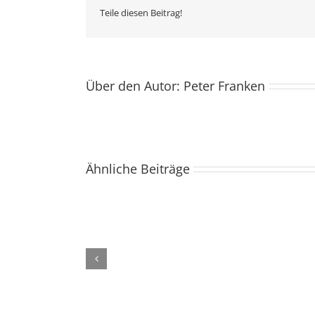
Teile diesen Beitrag!
Über den Autor:
Peter Franken
Ähnliche Beiträge
Füllt
die
Krüge!
–
Gottesdienst
im
Pfarrgarten