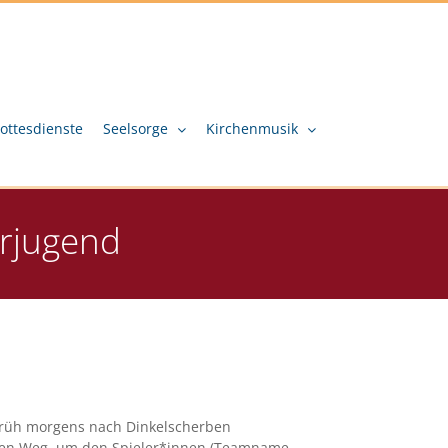
ottesdienste
Seelsorge
Kirchenmusik
rrjugend
 früh morgens nach Dinkelscherben
f den Weg, um den Spieler*innen (Teamname