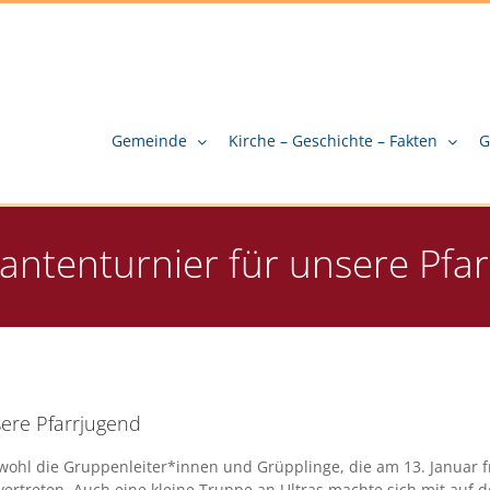
Gemeinde
Kirche – Geschichte – Fakten
G
rantenturnier für unsere Pfa
sere Pfarrjugend
h wohl die Gruppenleiter*innen und Grüpplinge, die am 13. Januar
 vertreten. Auch eine kleine Truppe an Ultras machte sich mit au