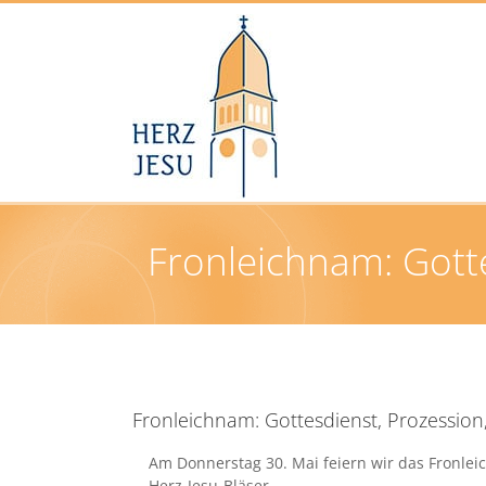
Zum
Inhalt
springen
Fronleichnam: Gotte
Fronleichnam: Gottesdienst, Prozession,
Am Donnerstag 30. Mai feiern wir das Fronlei
Herz-Jesu-Bläser.