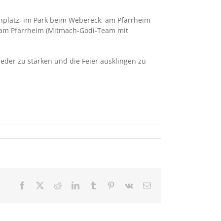
rchplatz, im Park beim Webereck, am Pfarrheim
 am Pfarrheim (Mitmach-Godi-Team mit
ieder zu stärken und die Feier ausklingen zu
Facebook
X
Reddit
LinkedIn
Tumblr
Pinterest
Vk
E-
Mail