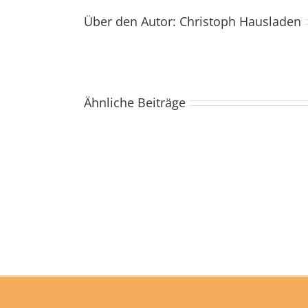
Über den Autor:
Christoph Hausladen
Ähnliche Beiträge
Pfarrbüro
in
den
Sommerferien