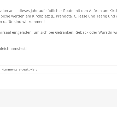
ssion an – dieses Jahr auf südlicher Route mit den Altären am Ki
iche werden am Kirchplatz (L. Prendota, C. Jesse und Team) und
n dafür sind willkommen!
farrsaal eingeladen, um sich bei Getränken, Gebäck oder Würstln w
nleichnamsfest!
für
|
Kommentare deaktiviert
Fronleichnam:
Gottesdienst,
Prozession,
Brotzeit
im
Pfarrsaal