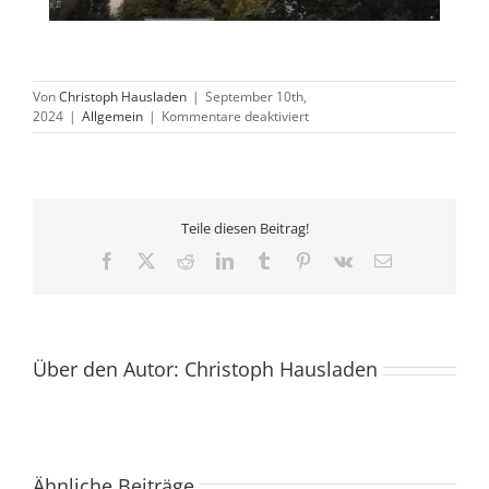
Von
Christoph Hausladen
|
September 10th,
für
2024
|
Allgemein
|
Kommentare deaktiviert
Einen
guten
Anfang
…
Teile diesen Beitrag!
Facebook
X
Reddit
LinkedIn
Tumblr
Pinterest
Vk
E-
Mail
Über den Autor:
Christoph Hausladen
Ähnliche Beiträge