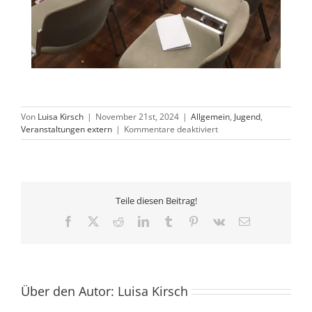
Von
Luisa Kirsch
|
November 21st, 2024
|
Allgemein
,
Jugend
,
für
Veranstaltungen extern
|
Kommentare deaktiviert
Auch
in
diesem
Jahr:
Bunter
Teile diesen Beitrag!
Abend
und
Facebook
X
Reddit
LinkedIn
Tumblr
Pinterest
Vk
E-
Nachmittag
Mail
der
Pfarrjugend
Über den Autor:
Luisa Kirsch