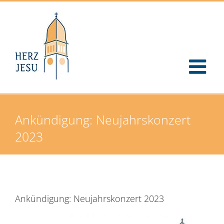
Zum
Inhalt
springen
Ankündigung: Neujahrskonzert
2023
Ankündigung: Neujahrskonzert 2023