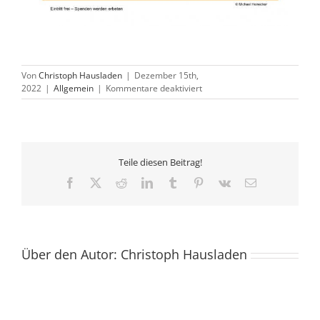
Von
Christoph Hausladen
|
Dezember 15th,
für
2022
|
Allgemein
|
Kommentare deaktiviert
Ankündigung:
Neujahrskonzert
2023
Teile diesen Beitrag!
Facebook
X
Reddit
LinkedIn
Tumblr
Pinterest
Vk
E-
Mail
Über den Autor:
Christoph Hausladen